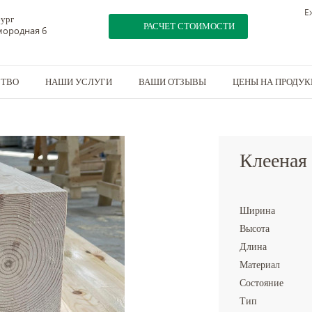
Е
бург
РАСЧЕТ СТОИМОСТИ
амородная 6
СТВО
НАШИ УСЛУГИ
ВАШИ ОТЗЫВЫ
ЦЕНЫ НА ПРОДУ
балка 350x400
Клееная
Ширина
Высота
Длина
Материал
Состояние
Тип