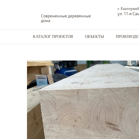
г. Екатерин
ул. 11-я С
Современные деревянные
дома
КАТАЛОГ ПРОЕКТОВ
ОБЪЕКТЫ
ПРОИЗВОД
Дома из бруса
-
Конструкционная клееная балка
-
Клееная 