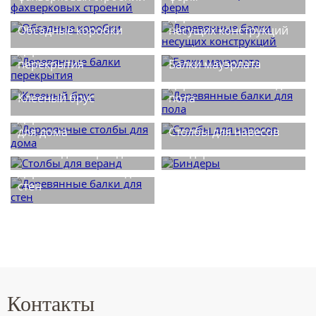
Деревянные балки
Обсадные коробки
несущих конструкций
Деревянные балки
перекрытия
Балки мауэрлата
Деревянные балки для
Клееный брус
пола
Деревянные столбы
для дома
Столбы для навесов
Столбы для веранд
Биндеры
Деревянные балки для
стен
Контакты