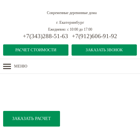
Современные деревянные дома
г. Екатеринбург
Ежедневно: с 10:00 до 17:00
+7(343)288-51-63
+7(912)606-91-92
РАСЧЕТ СТОИМОСТИ
ЗАКАЗАТЬ ЗВОНОК
МЕНЮ
Дома из бруса
-
Конструкционная клееная балка
-
Деревянные столбы для навесов
ДЕРЕВЯННЫЕ СТОЛБЫ ДЛЯ
НАВЕСОВ
ЗАКАЗАТЬ РАСЧЕТ