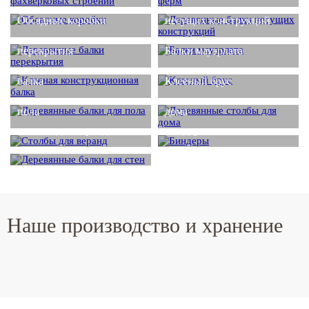
Деревянные балки
Обсадные коробки
несущих конструкций
Деревянные балки
перекрытия
Балки мауэрлата
Клееная конструкционная
балка
Клееный брус
Деревянные балки для
Деревянные столбы для
пола
дома
Столбы для веранд
Биндеры
Деревянные балки для
стен
Наше производство и хранение