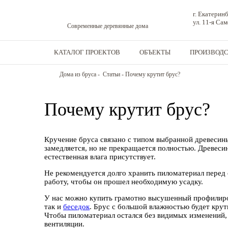
г. Екатерин
ул. 11-я Са
Современные деревянные дома
КАТАЛОГ ПРОЕКТОВ
ОБЪЕКТЫ
ПРОИЗВОД
Дома из бруса
-
Статьи
-
Почему крутит брус?
Почему крутит брус?
Кручение бруса связано с типом выбранной древесины
замедляется, но не прекращается полностью. Древесин
естественная влага присутствует.
Не рекомендуется долго хранить пиломатериал перед
работу, чтобы он прошел необходимую усадку.
У нас можно купить грамотно высушенный профилиро
так и
беседок
. Брус с большой влажностью будет крути
Чтобы пиломатериал остался без видимых изменений,
вентиляции.