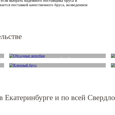
 если выбрать надежного поставщика бруса и
ается поставкой качественного бруса, возведением
ельстве
Деревянная окосячка
Брус клееный из хвойной древесины
в Екатеринбурге и по всей Свердло