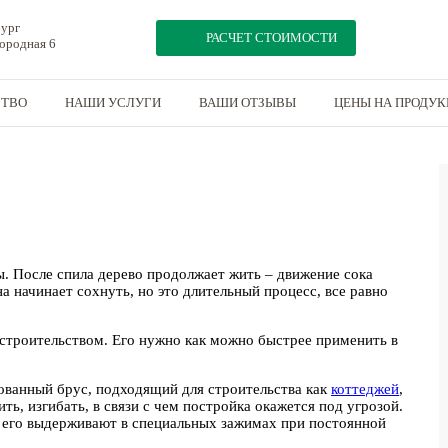
бург
РАСЧЕТ СТОИМОСТИ
мородная 6
СТВО
НАШИ УСЛУГИ
ВАШИ ОТЗЫВЫ
ЦЕНЫ НА ПРОДУ
. После спила дерево продолжает жить – движение сока
а начинает сохнуть, но это длительный процесс, все равно
 строительством. Его нужно как можно быстрее применить в
ванный брус, подходящий для строительства как
коттеджей
,
ть, изгибать, в связи с чем постройка окажется под угрозой.
 его выдерживают в специальных зажимах при постоянной