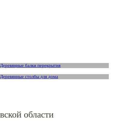
Балка перекрытия
Столб деревянный для террасы
вской области