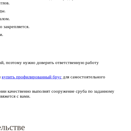
глов.
ды.
алом.
о закрепляется.
и.
ый, поэтому нужно доверить ответственную работу
и
купить профилированный брус
для самостоятельного
ии качественно выполнят сооружение сруба по заданному
вяжется с вами.
ельстве