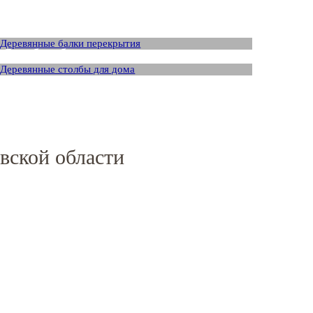
Брус для перекрытия
Столб из бруса
вской области