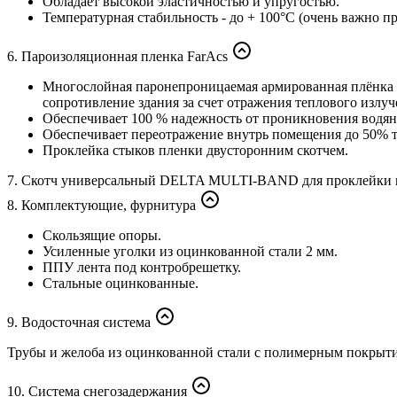
Обладает высокой эластичностью и упругостью.
Температурная стабильность - до + 100°C (очень важно 
6. Пароизоляционная пленка FarAcs
Многослойная паронепроницаемая армированная плёнка
сопротивление здания за счет отражения теплового излу
Обеспечивает 100 % надежность от проникновения водян
Обеспечивает переотражение внутрь помещения до 50% т
Проклейка стыков пленки двусторонним скотчем.
7. Скотч универсальный DELTA MULTI-BAND для проклейки 
8. Комплектующие, фурнитура
Скользящие опоры.
Усиленные уголки из оцинкованной стали 2 мм.
ППУ лента под контробрешетку.
Стальные оцинкованные.
9. Водосточная система
Трубы и желоба из оцинкованной стали с полимерным покрыти
10. Система снегозадержания