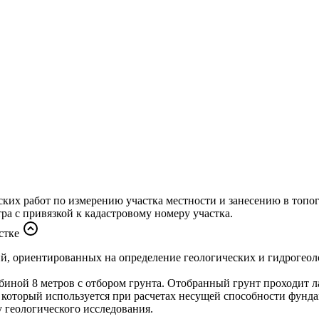
ких работ по измерению участка местности и занесению в топог
ра с привязкой к кадастровому номеру участка.
стке
ий, ориентированных на определение геологических и гидрогеол
убиной 8 метров с отбором грунта. Отобранный грунт проходит 
т, который используется при расчетах несущей способности фунда
 геологического исследования.