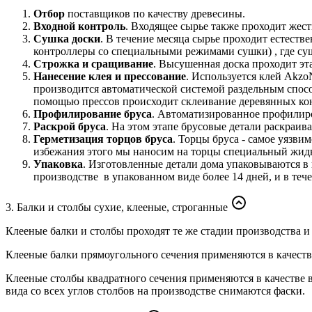
Отбор
поставщиков по качеству древесины.
Входной контроль
. Входящее сырье также проходит жест
Сушка доски
. В течение месяца сырье проходит естест
контроллеры со специальными режимами сушки) , где суш
Строжка и сращивание
. Высушенная доска проходит эт
Нанесение клея и прессование
. Используется клей Akz
производится автоматической системой раздельным спосо
помощью прессов происходит склеивание деревянных ко
Профилирование бруса
. Автоматизированное профилиро
Раскрой бруса
. На этом этапе брусовые детали раскраив
Герметизация торцов бруса
. Торцы бруса - самое уязви
избежания этого мы наносим на торцы специальный жи
Упаковка
. Изготовленные детали дома упаковываются в
производстве в упакованном виде более 14 дней, и в тече
3. Балки и столбы сухие, клееные, строганные
Клееные балки и столбы проходят те же стадии производства и 
Клееные балки прямоугольного сечения применяются в качест
Клееные столбы квадратного сечения применяются в качестве 
вида со всех углов столбов на производстве снимаются фаски.